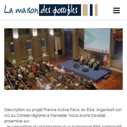
Toggl
navig
Description du projet France Active Paca, ex Esia, organisait son
AG au Conseil régional à Marseille. Nous avons travaillé
ensemble sur :
- la conception et l’organisation d’un événement ESS participatif