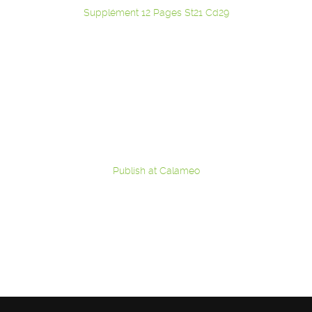
Supplément 12 Pages St21 Cd29
Publish at Calameo