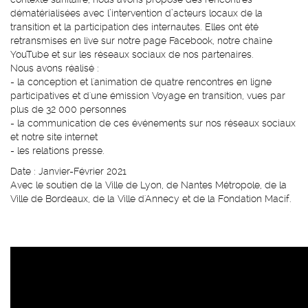
dématérialisées avec l’intervention d’acteurs locaux de la
transition et la participation des internautes. Elles ont été
retransmises en live sur notre page Facebook, notre chaîne
YouTube et sur les réseaux sociaux de nos partenaires.
Nous avons réalisé :
- la conception et l'animation de quatre rencontres en ligne
participatives et d'une émission Voyage en transition, vues par
plus de 32 000 personnes
- la communication de ces événements sur nos réseaux sociaux
et notre site internet
- les relations presse.
Date : Janvier-Février 2021
Avec le soutien de la Ville de Lyon, de Nantes Métropole, de la
Ville de Bordeaux, de la Ville d'Annecy et de la Fondation Macif.