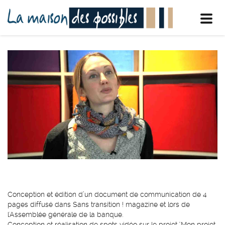
Toggl
navig
Conception et édition d’un document de communication de 4
pages diffusé dans Sans transition ! magazine et lors de
l'Assemblée générale de la banque.
Conception et réalisation de spots vidéo sur le projet "Mon projet